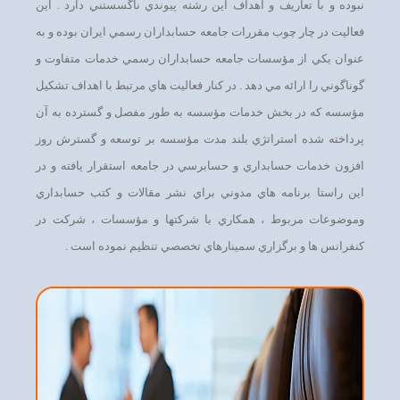
نبوده و با تعاريف و اهداف اين رشته پيوندي ناگسستني دارد . اين
فعاليت در چار چوب مقررات جامعه حسابداران رسمي ايران بوده و به
عنوان يكي از مؤسسات جامعه حسابداران رسمي خدمات متفاوت و
گوناگوني را ارائه مي دهد . در كنار فعاليت هاي مرتبط با اهداف تشكيل
مؤسسه كه در بخش خدمات مؤسسه به طور مفصل و گسترده به آن
پرداخته شده استراتژي بلند مدت مؤسسه بر توسعه و گسترش روز
افزون خدمات حسابداري و حسابرسي در جامعه استقرار يافته و در
اين راستا برنامه هاي مدوني براي نشر مقالات و كتب حسابداري
وموضوعات مربوط ، همكاري با شركتها و مؤسسات ، شركت در
كنفرانس ها و برگزاري سمينارهاي تخصصي تنظيم نموده است .