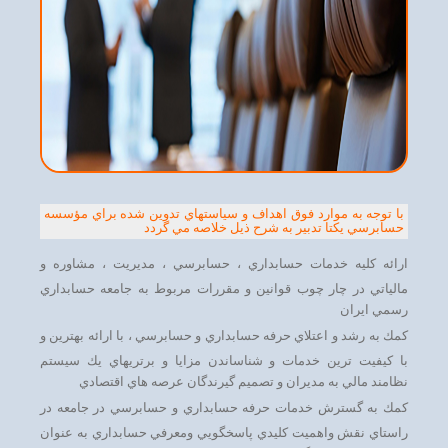
با توجه به موارد فوق اهداف و سياستهاي تدوين شده براي مؤسسه
حسابرسي يكتا تدبير به شرح ذيل خلاصه مي گردد
ارائه كليه خدمات حسابداري ، حسابرسي ، مديريت ، مشاوره و
مالياتي در چار چوب قوانين و مقررات مربوط به جامعه حسابداري
رسمي ايران
كمك به رشد و اعتلاي حرفه حسابداري و حسابرسي ، با ارائه بهترين و
با كيفيت ترين خدمات و شناساندن مزايا و برتريهاي يك سيستم
نظامند مالي به مديران و تصميم گيرندگان عرصه هاي اقتصادي
كمك به گسترش خدمات حرفه حسابداري و حسابرسي در جامعه در
راستاي نقش واهميت كليدي پاسخگويي ومعرفي حسابداري به عنوان