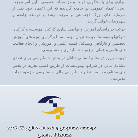
ابرازي براي پاسخگويي دولت و مؤسسات عمومي . اين امر موجب
ايجاد اعتماد عمومي در جامعه گرديده كه اين اعتماد خود يكي از
سرمايه هاي بزرگ اجتماعي و موجب رشد و توسعه جامعه و
شهروندان خواهد گرديد .
حركت در راستاي آموزش و توانمند سازي كاركنان مؤسسه و كاركنان
شركتها و مؤسسات و مشتريان مؤسسه، با برگزاري دوره هاي آموزش
تخصصي و كارگاهي وتشكيل كميته علمي و آموزشي و انجام فعاليت
هاي علمي و عملي در زمينه حسابداري و حسابرسي.
تربيت وپرورش منابع انساني شاغل در بخش حسابرسي براي تصدي
مشاغل مالي در شركتها وموسسات از طريق كسب تجربه در بخش
هاي مختلف موسسه نظير حسابرسي مالي ،حسابرسي ويژه وخدمات
مديريت .